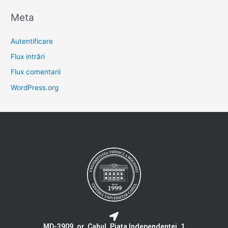
Meta
Autentificare
Flux intrări
Flux comentarii
WordPress.org
MD-3909, or. Cahul, Piaţa Independenţei, 1