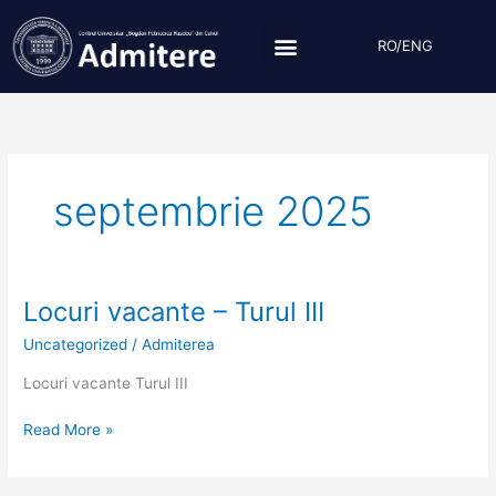
Skip
to
RO/ENG
content
septembrie 2025
Locuri vacante – Turul III
Locuri
vacante
Uncategorized
/
Admiterea
–
Turul
Locuri vacante Turul III
III
Read More »