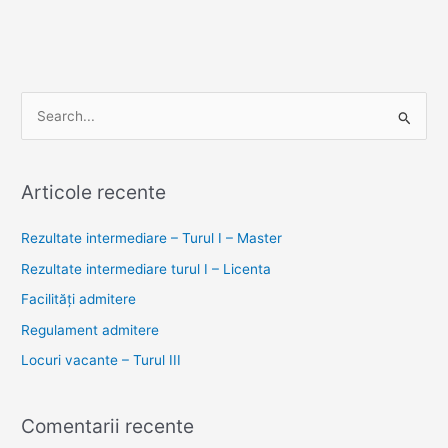
S
e
a
Articole recente
r
c
Rezultate intermediare – Turul I – Master
h
Rezultate intermediare turul I – Licenta
f
Facilități admitere
o
Regulament admitere
r
Locuri vacante – Turul III
:
Comentarii recente