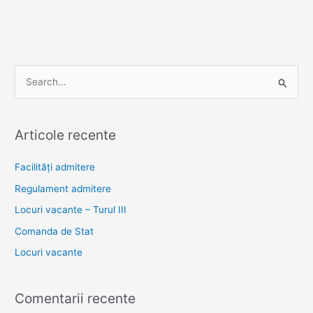
S
e
a
Articole recente
r
c
Facilități admitere
h
Regulament admitere
f
Locuri vacante – Turul III
o
Comanda de Stat
r
Locuri vacante
:
Comentarii recente